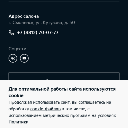
Адрес салонa
г. Смоленск, ул. Кутузова, д. 50
+7 (4812) 70-07-77
Соцсети
Заказать звонок
Для оптимальной работы сайта используются
cookie
Продолжая использовать сайт, вы соглашаетесь на
© 2026 Юридические лица ООО «КИА Центр Смоленск»
(Фактический адрес: г. Смоленск, ул. Кутузова, д. 50; Телефон:
обработку
cookie-файлов
в том числе, с
+7 (4812) 70-07-77; ИНН: 6729045353; ОГРН: 1086731010937),
использованием метрических программ на условиях
ООО «Киа Россия и СНГ» (Фактический адрес: г.Москва, Валовая
26; Телефон: 8 800 301 08 80; ИНН: 7728674093; ОГРН:
Политики
5087746291760) ведут деятельность на территории РФ в