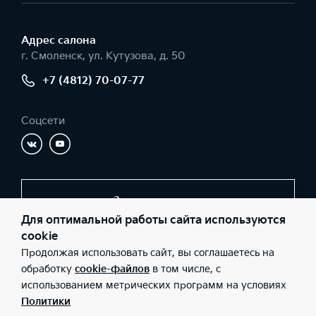
Адрес салонa
г. Смоленск, ул. Кутузова, д. 50
+7 (4812) 70-07-77
Соцсети
Заказать звонок
Для оптимальной работы сайта используются
cookie
Продолжая использовать сайт, вы соглашаетесь на
© 2026 Юридические лица ООО «КИА Центр Смоленск»
(Фактический адрес: г. Смоленск, ул. Кутузова, д. 50; Телефон:
обработку
cookie-файлов
в том числе, с
+7 (4812) 70-07-77; ИНН: 6729045353; ОГРН: 1086731010937),
использованием метрических программ на условиях
ООО «Киа Россия и СНГ» (Фактический адрес: г.Москва, Валовая
26; Телефон: 8 800 301 08 80; ИНН: 7728674093; ОГРН:
Политики
5087746291760) ведут деятельность на территории РФ в