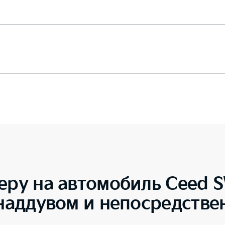
еру на автомобиль
Ceed S
онаддувом и непосредств