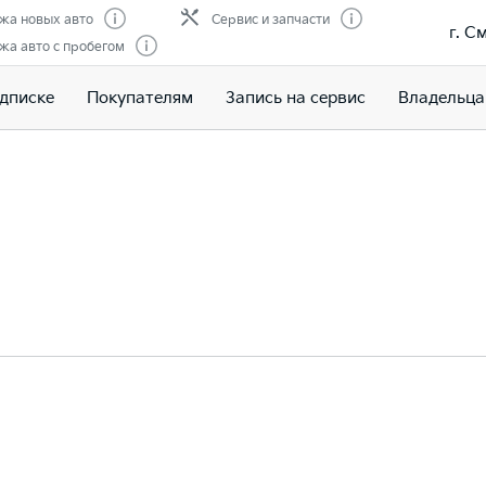
жа новых авто
Сервис и запчасти
г. С
жа авто с пробегом
одписке
Покупателям
Запись на сервис
Владельц