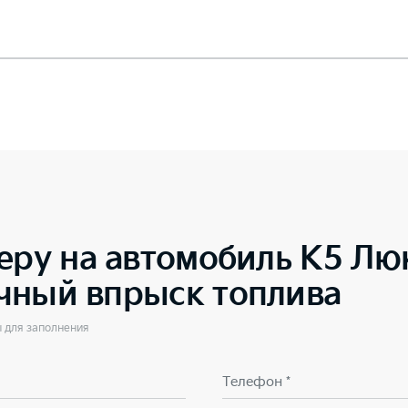
еру на автомобиль
K5 Люк
чный впрыск топлива
ы для заполнения
Телефон *