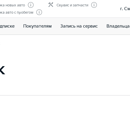
жа новых авто
Сервис и запчасти
г. С
жа авто с пробегом
одписке
Покупателям
Запись на сервис
Владельц
ж
ж