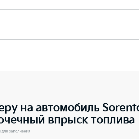
еру на автомобиль
Soren
точечный впрыск топлива
ы для заполнения