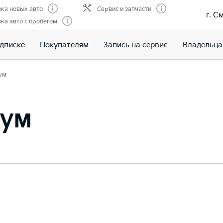
жа новых авто
Сервис и запчасти
г. С
жа авто с пробегом
одписке
Покупателям
Запись на сервис
Владельц
ум
иум