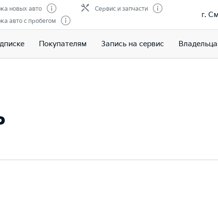
жа новых авто
Сервис и запчасти
г. С
жа авто с пробегом
одписке
Покупателям
Запись на сервис
Владельц
ь