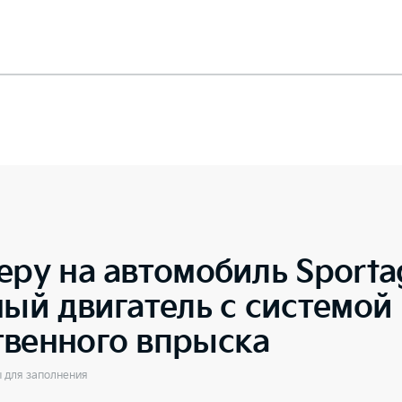
еру на автомобиль
Sporta
ный двигатель с системой
твенного впрыска
ы для заполнения