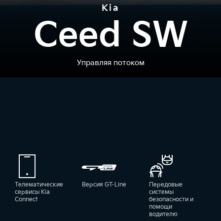
Kia
Ceed SW
Управляя потоком
Телематические
Версия GT-Line
Передовые
сервисы Kia
системы
Connect
безопасности и
помощи
водителю