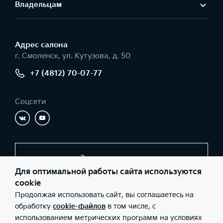
Владельцам
Адрес салонa
г. Смоленск, ул. Кутузова, д. 50
+7 (4812) 70-07-77
Соцсети
Заказать звонок
Для оптимальной работы сайта используются
cookie
Продолжая использовать сайт, вы соглашаетесь на
© 2026 Юридические лица ООО «КИА Центр Смоленск»
(Фактический адрес: г. Смоленск, ул. Кутузова, д. 50; Телефон:
обработку
cookie-файлов
в том числе, с
+7 (4812) 70-07-77; ИНН: 6729045353; ОГРН: 1086731010937),
использованием метрических программ на условиях
ООО «Киа Россия и СНГ» (Фактический адрес: г.Москва, Валовая