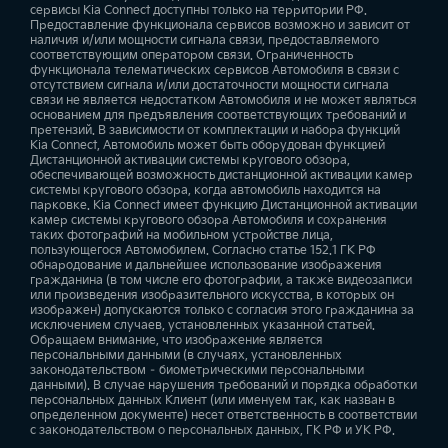
сервисы Kia Connect доступны только на территории РФ.
Предоставление функционала сервисов возможно и зависит от
наличия и/или мощности сигнала связи, предоставляемого
соответствующим оператором связи. Ограниченность
функционала телематических сервисов Автомобиля в связи с
отсутствием сигнала и/или достаточности мощности сигнала
связи не является недостатком Автомобиля и не может являться
основанием для предъявления соответствующих требований и
претензий. В зависимости от комплектации и набора функций
Kia Connect, Автомобиль может быть оборудован функцией
Дистанционной активации системы кругового обзора,
обеспечивающей возможность дистанционной активации камер
системы кругового обзора, когда автомобиль находится на
парковке. Kia Connect имеет функцию Дистанционной активации
камер системы кругового обзора Автомобиля и сохранения
таких фотографий на мобильном устройстве лица,
пользующегося Автомобилем. Согласно статье 152.1 ГК РФ
обнародование и дальнейшее использование изображения
гражданина (в том числе его фотографии, а также видеозаписи
или произведения изобразительного искусства, в которых он
изображен) допускаются только с согласия этого гражданина за
исключением случаев, установленных указанной статьей.
Обращаем внимание, что изображение является
персональными данными (в случаях, установленных
законодательством – биометрическими персональными
данными). В случае нарушения требований и порядка обработки
персональных данных Клиент (или именуем так, как назван в
определенном документе) несет ответственность в соответствии
с законодательством о персональных данных, ГК РФ и УК РФ.