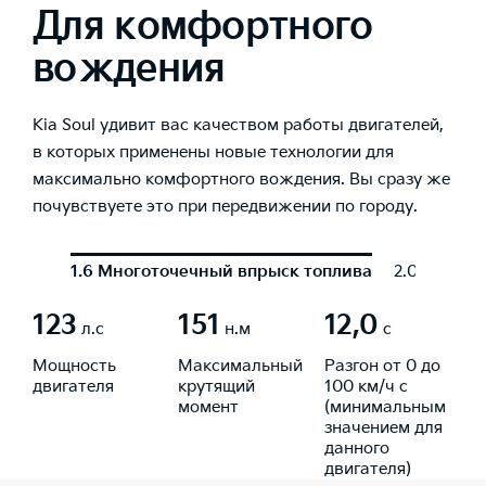
Для комфортного
вождения
Kia Soul удивит вас качеством работы двигателей,
в которых применены новые технологии для
максимально комфортного вождения. Вы сразу же
почувствуете это при передвижении по городу.
1.6 Многоточечный впрыск топлива
2.0 Многот
123
151
12,0
л.с
н.м
с
Мощность
Максимальный
Разгон от 0 до
двигателя
крутящий
100 км/ч с
момент
(минимальным
значением для
данного
двигателя)